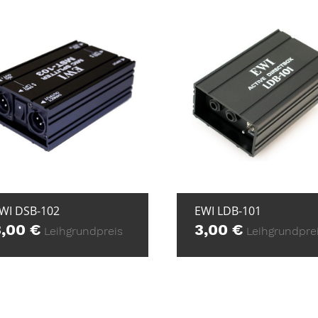
+ ZUR ANFRAGE
+ ZUR ANFRAG
WI DSB-102
EWI LDB-101
3,00
€
3,00
€
Leihgrundpreis
Leihgrundpre