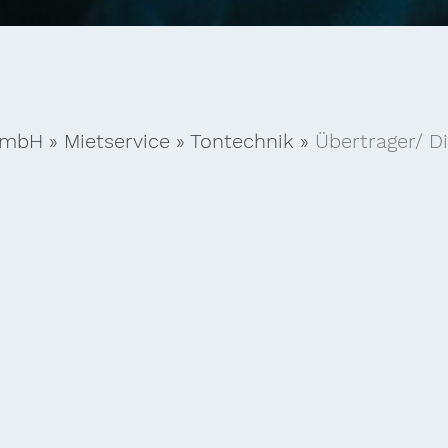
GmbH
»
Mietservice
»
Tontechnik
»
Übertrager/ D