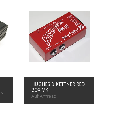
E
+ ZUR ANFRAGE
HUGHES & KETTNER RED
BOX MK III
is
Auf Anfrage