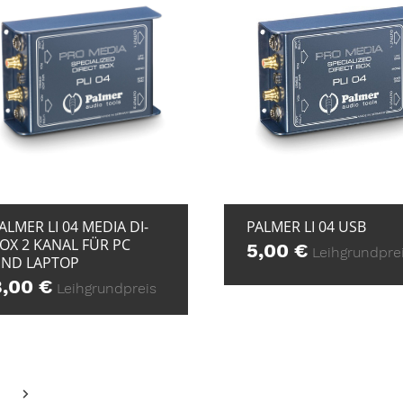
+ ZUR ANFRAGE
+ ZUR ANFRAG
ALMER LI 04 MEDIA DI-
PALMER LI 04 USB
OX 2 KANAL FÜR PC
5,00
€
Leihgrundpre
ND LAPTOP
8,00
€
Leihgrundpreis
eite
Vorwärts