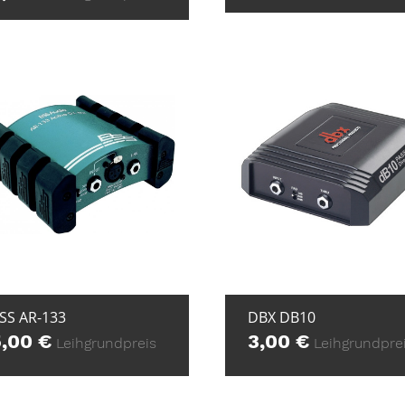
+ ZUR ANFRAGE
+ ZUR ANFRAG
SS AR-133
DBX DB10
5,00
€
3,00
€
Leihgrundpreis
Leihgrundpre