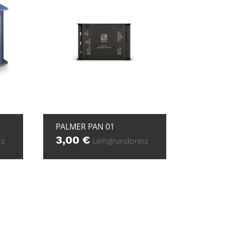
E
+ ZUR ANFRAGE
PALMER PAN 01
3,00
€
is
Leihgrundpreis