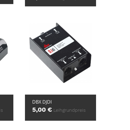
E
+ ZUR ANFRAGE
DBX DJDI
5,00
€
is
Leihgrundpreis