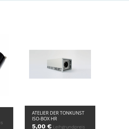
+ ZUR ANFRAGE
E
ATELIER DER TONKUNST
ISO-BOX HR
is
5,00
€
Leihgrundpreis