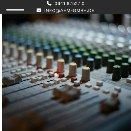
Skip
0641 97527 0
to
INFO@AEM-GMBH.DE
content
Open
Close
mobile
mobile
menu
menu