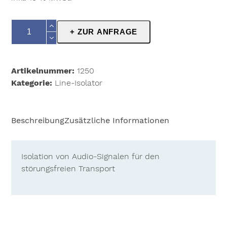
Atelier
+ ZUR ANFRAGE
Der
Tonkunst
ISO-
Artikelnummer:
1250
BOX
Kategorie:
Line-Isolator
HR
Menge
Beschreibung
Zusätzliche Informationen
Isolation von Audio-Signalen für den
störungsfreien Transport