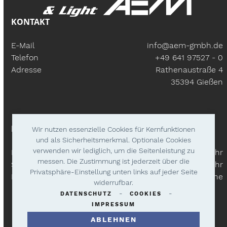
KONTAKT
E-Mail
info@aem-gmbh.de
Telefon
+49 641 97527 - 0
Adresse
Rathenaustraße 4
35394 Gießen
BÜROZEITEN
Wir nutzen essenzielle Cookies für Kernfunktionen
und als Sicherheitsmerkmal. Optionale Cookies
verwenden wir lediglich, um die Seitenleistung zu
Mo – Fr:
9.30 Uhr - 18.00 Uhr
messen. Die Zustimmung ist jederzeit über die
Samstags
9.30 Uhr - 14.00 Uhr
Privatsphäre-Einstellung unten links auf jeder Seite
Lieferzeiten
Nach Absprache
widerrufbar.
-
-
DATENSCHUTZ
COOKIES
IMPRESSUM
ABLEHNEN