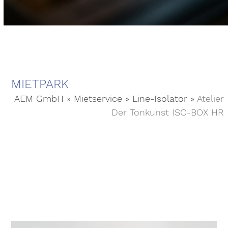
MIETPARK
AEM GmbH
»
Mietservice
»
Line-Isolator
»
Atelier
Der Tonkunst ISO-BOX HR