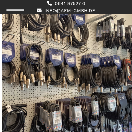
Skip
0641 97527 0
to
INFO@AEM-GMBH.DE
content
Open
Close
mobile
mobile
menu
menu