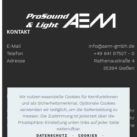
KONTAKT
E-Mail
info@aem-gmbh.de
Telefon
+49 641 97527 - 0
Adresse
Rathenaustraße 4
35394 Gießen
BÜROZEITEN
Wir nutzen essenzielle Cookies für Kernfunktionen
und als Sicherheitsmerkmal. Optionale Cookies
verwenden wir lediglich, um die Seitenleistung zu
Mo – Fr:
9.30 Uhr - 18.00 Uhr
messen. Die Zustimmung ist jederzeit über die
Samstags
9.30 Uhr - 14.00 Uhr
Privatsphäre-Einstellung unten links auf jeder Seite
Lieferzeiten
Nach Absprache
widerrufbar.
-
-
DATENSCHUTZ
COOKIES