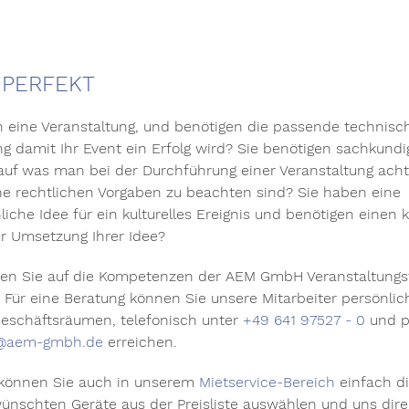
 PERFEKT
n eine Veranstaltung, und benötigen die passende technisc
ng damit Ihr Event ein Erfolg wird? Sie benötigen sachkundi
auf was man bei der Durchführung einer Veranstaltung ach
e rechtlichen Vorgaben zu beachten sind? Sie haben eine
che Idee für ein kulturelles Ereignis und benötigen einen k
ur Umsetzung Ihrer Idee?
ten Sie auf die Kompetenzen der AEM GmbH Veranstaltungs
 Für eine Beratung können Sie unsere Mitarbeiter persönlic
eschäftsräumen, telefonisch unter
+49 641 97527 - 0
und p
o@aem-gmbh.de
erreichen.
 können Sie auch in unserem
Mietservice-Bereich
einfach d
ünschten Geräte aus der Preisliste auswählen und uns dire