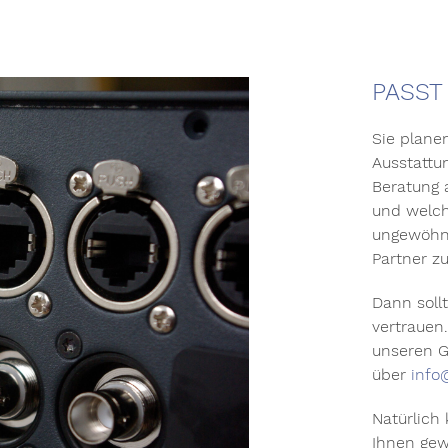
PASST
Sie plane
Ausstattu
Beratung 
und welch
ungewöhnli
Partner z
Dann soll
vertrauen.
unseren G
über
inf
Natürlich
Ihnen gew