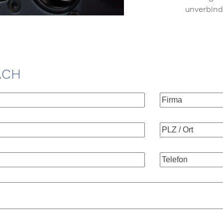
unverbindl
ACH