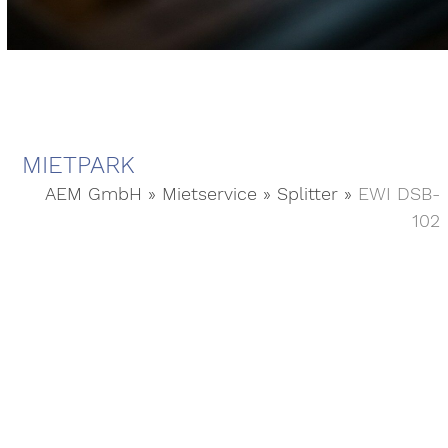
MIETPARK
AEM GmbH
»
Mietservice
»
Splitter
»
EWI DSB-
102