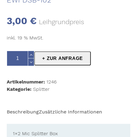
EWI DSB-102
3,00
€
Leihgrundpreis
inkl. 19 % MwSt.
EWI
+ ZUR ANFRAGE
DSB-
102
Menge
Artikelnummer:
1246
Kategorie:
Splitter
Beschreibung
Zusätzliche Informationen
1×2 Mic Splitter Box