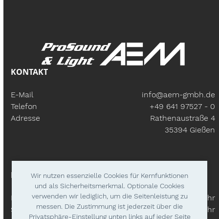
KONTAKT
E-Mail
info@aem-gmbh.de
Telefon
+49 641 97527 - 0
Adresse
Rathenaustraße 4
35394 Gießen
BÜROZEITEN
Wir nutzen essenzielle Cookies für Kernfunktionen
und als Sicherheitsmerkmal. Optionale Cookies
verwenden wir lediglich, um die Seitenleistung zu
Mo – Fr:
9.30 Uhr - 18.00 Uhr
messen. Die Zustimmung ist jederzeit über die
Samstags
9.30 Uhr - 14.00 Uhr
Privatsphäre-Einstellung unten links auf jeder Seite