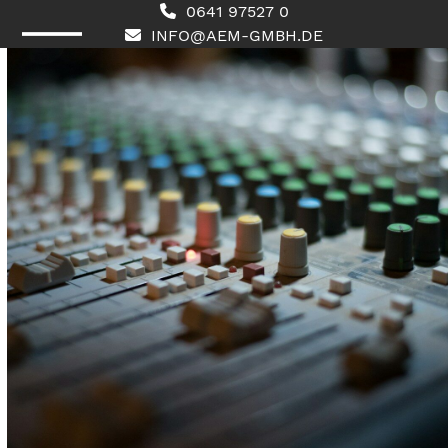
Skip
0641 97527 0
to
INFO@AEM-GMBH.DE
content
Open
Close
mobile
mobile
menu
menu