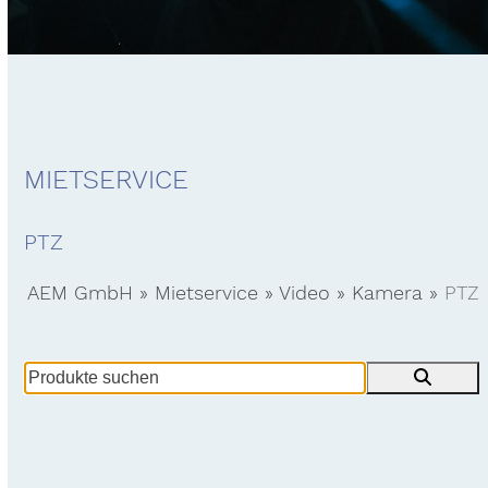
MIETSERVICE
PTZ
AEM GmbH
»
Mietservice
»
Video
»
Kamera
»
PTZ
Produkte
suchen