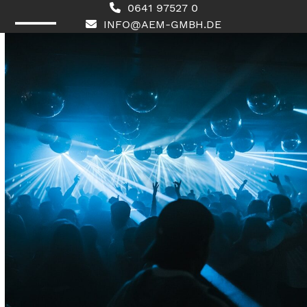
Skip
0641 97527 0
to
INFO@AEM-GMBH.DE
content
Open
Close
mobile
mobile
menu
menu