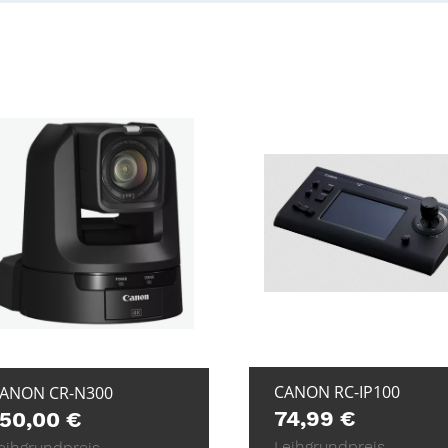
+ ZUR ANFRAG
+ ZUR ANFRAGE
CANON RC-IP100
ANON CR-N300
74,99
€
150,00
€
Leihgrundpreis
eihgrundpreis