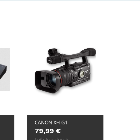
E
+ ZUR ANFRAGE
CANON XH G1
79,99
€
Leihgrundpreis