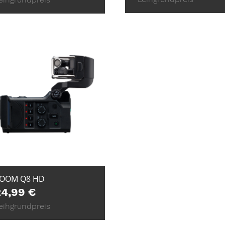
+ ZUR ANFRAGE
OOM Q8 HD
24,99
€
eihgrundpreis