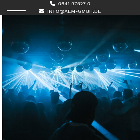
Skip
0641 97527 0
to
INFO@AEM-GMBH.DE
content
Open
Close
mobile
mobile
menu
menu