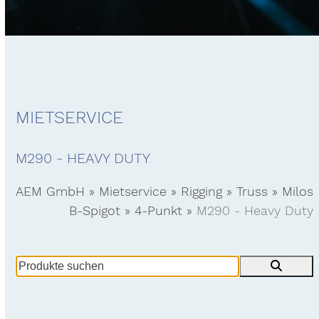
MIETSERVICE
M290 - HEAVY DUTY
AEM GmbH
»
Mietservice
»
Rigging
»
Truss
»
Milos
B-Spigot
»
4-Punkt
»
M290 - Heavy Duty
Produkte
suchen