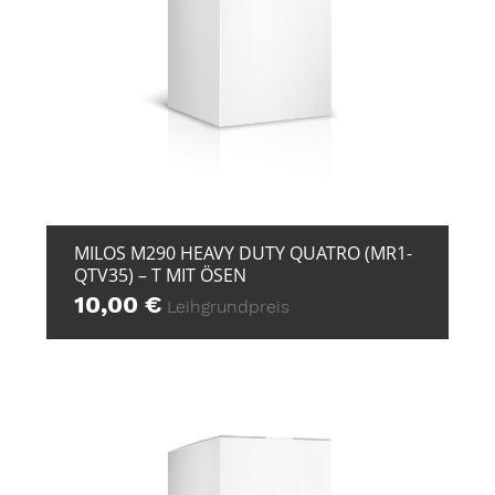
+ ZUR ANFRAGE
MILOS M290 HEAVY DUTY QUATRO (MR1-
QTV35) – T MIT ÖSEN
10,00
€
Leihgrundpreis