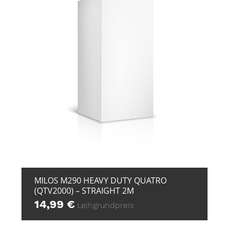
+ ZUR ANFRAGE
MILOS M290 HEAVY DUTY QUATRO
(QTV2000) – STRAIGHT 2M
14,99
€
Leihgrundpreis