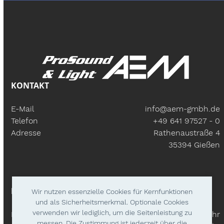
KONTAKT
E-Mail
info@aem-gmbh.de
Telefon
+49 641 97527 - 0
Adresse
Rathenaustraße 4
35394 Gießen
BÜROZEITEN
Wir nutzen essenzielle Cookies für Kernfunktionen
und als Sicherheitsmerkmal. Optionale Cookies
verwenden wir lediglich, um die Seitenleistung zu
Mo – Fr:
9.30 Uhr - 18.00 Uhr
messen. Die Zustimmung ist jederzeit über die