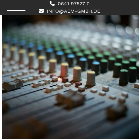
Skip
0641 97527 0
to
INFO@AEM-GMBH.DE
content
Open
Close
mobile
mobile
menu
menu