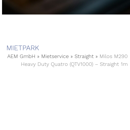
MIETPARK
AEM GmbH
»
Mietservice
»
Straight
»
Milos M290
Heavy Duty Quatro (QTV1000) – Straight 1m