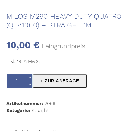
MILOS M290 HEAVY DUTY QUATRO
(QTV1000) – STRAIGHT 1M
10,00
€
Leihgrundpreis
inkl. 19 % MwSt.
Milos
+ ZUR ANFRAGE
M290
Heavy
Duty
Artikelnummer:
2059
Quatro
Kategorie:
Straight
(QTV1000)
-
Straight