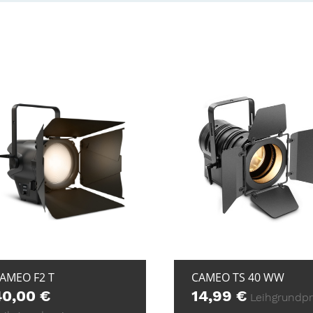
+ ZUR ANFRAGE
+ ZUR ANFRAG
AMEO F2 T
CAMEO TS 40 WW
40,00
€
14,99
€
Leihgrundpr