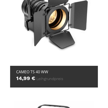
+ ZUR ANFRAGE
CAMEO TS 40 WW
14,99
€
Leihgrundpreis