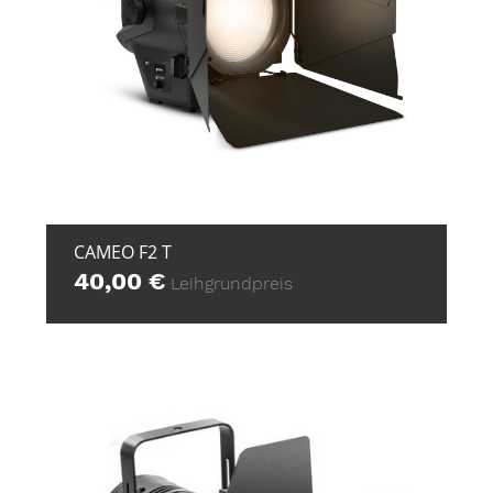
+ ZUR ANFRAGE
CAMEO F2 T
40,00
€
Leihgrundpreis