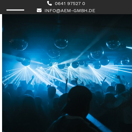
Skip
0641 97527 0
to
INFO@AEM-GMBH.DE
content
Open
Close
mobile
mobile
menu
menu