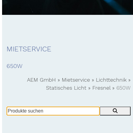
MIETSERVICE
650W
AEM GmbH
»
Mietservice
»
Lichttechnik
»
Statisches Licht
»
Fresnel
»
650W
Produkte
suchen