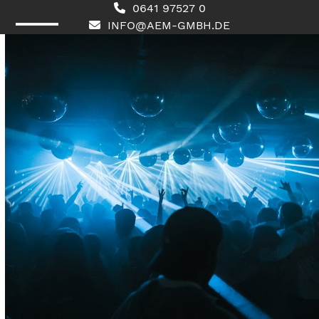
Skip
0641 97527 0
to
INFO@AEM-GMBH.DE
content
Open
Close
mobile
mobile
menu
menu