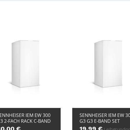
+ ZUR ANFRAGE
+ ZUR ANFRAG
ENNHEISER IEM EW 300
SENNHEISER IEM EW 3
3 2-FACH RACK C-BAND
G3 G3 E-BAND SET
30,00
€
19,99
€
Leihgrundpr