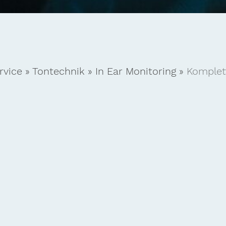
rvice
»
Tontechnik
»
In Ear Monitoring
»
Komplet