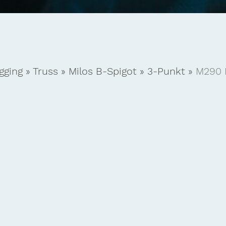
gging
»
Truss
»
Milos B-Spigot
»
3-Punkt
»
M290 