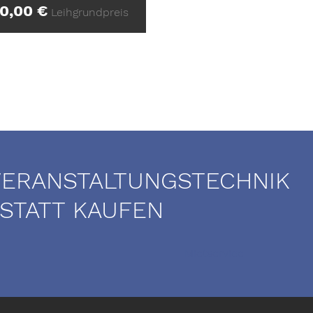
10,00
€
Leihgrundpreis
VERANSTALTUNGSTECHNIK
 STATT KAUFEN
Mietservice