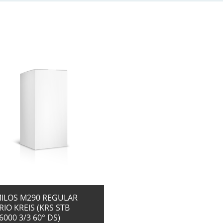
+ ZUR ANFRAGE
ILOS M290 REGULAR
RIO KREIS (KRS STB
6000 3/3 60° DS)