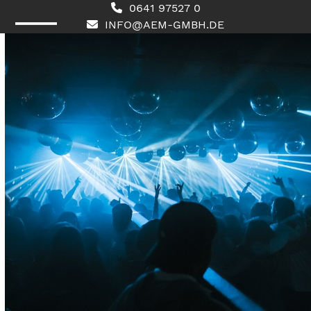
Skip
0641 97527 0
to
INFO@AEM-GMBH.DE
content
Open
Close
mobile
mobile
menu
menu