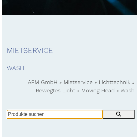
MIETSERVICE
WASH
AEM GmbH
»
Mietservice
»
Lichttechnik
»
Bewegtes Licht
»
Moving Head
»
Wash
Produkte
suchen