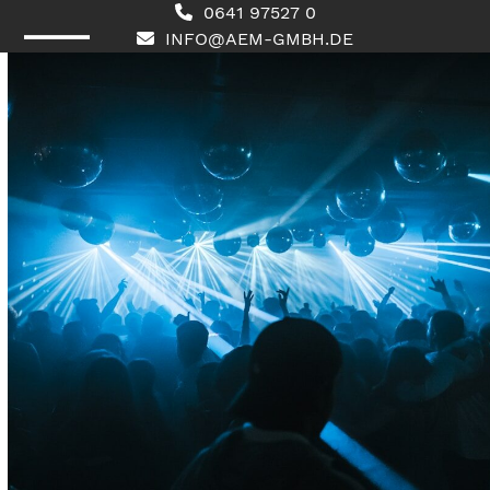
Skip
0641 97527 0
to
INFO@AEM-GMBH.DE
content
Open
Close
mobile
mobile
menu
menu