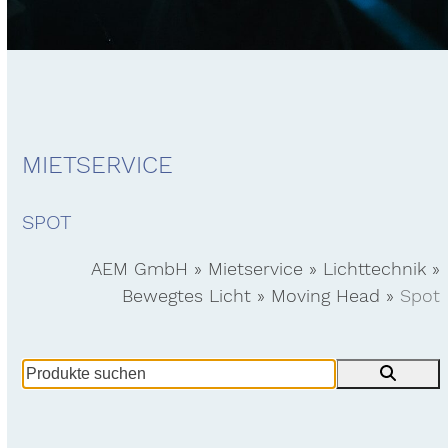
MIETSERVICE
SPOT
AEM GmbH
»
Mietservice
»
Lichttechnik
»
Bewegtes Licht
»
Moving Head
»
Spot
Produkte
suchen