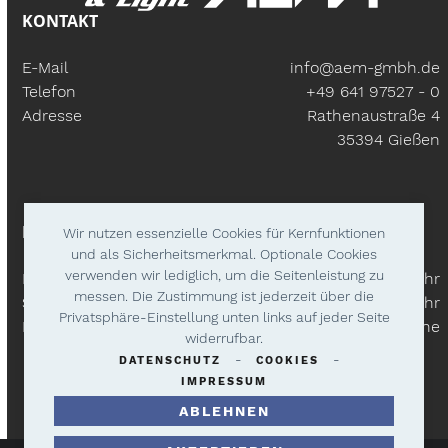
KONTAKT
E-Mail
info@aem-gmbh.de
Telefon
+49 641 97527 - 0
Adresse
Rathenaustraße 4
35394 Gießen
BÜROZEITEN
Wir nutzen essenzielle Cookies für Kernfunktionen
und als Sicherheitsmerkmal. Optionale Cookies
verwenden wir lediglich, um die Seitenleistung zu
Mo – Fr:
9.30 Uhr - 18.00 Uhr
messen. Die Zustimmung ist jederzeit über die
Samstags
9.30 Uhr - 14.00 Uhr
Privatsphäre-Einstellung unten links auf jeder Seite
Lieferzeiten
Nach Absprache
widerrufbar.
-
-
DATENSCHUTZ
COOKIES
IMPRESSUM
ABLEHNEN