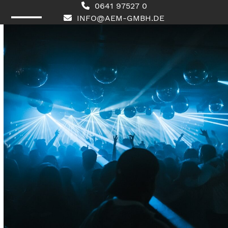
Skip
0641 97527 0
to
INFO@AEM-GMBH.DE
content
Open
Close
mobile
mobile
menu
menu