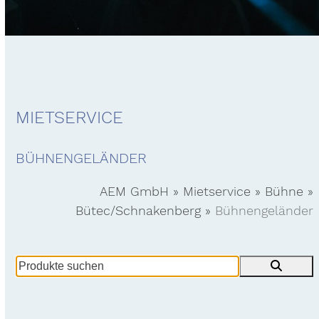
MIETSERVICE
BÜHNENGELÄNDER
AEM GmbH
»
Mietservice
»
Bühne
»
Bütec/Schnakenberg
»
Bühnengeländer
Produkte
suchen