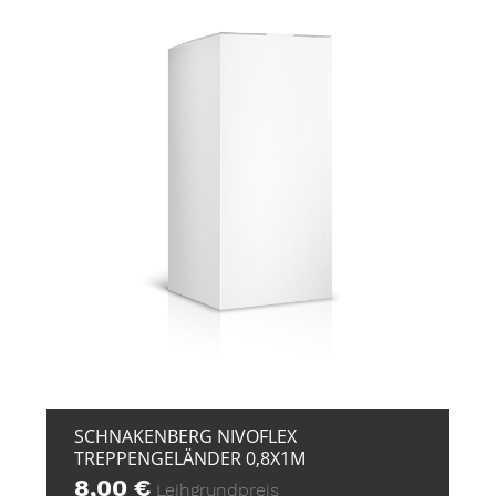
+ ZUR ANFRAGE
SCHNAKENBERG NIVOFLEX
TREPPENGELÄNDER 0,8X1M
8,00
€
Leihgrundpreis