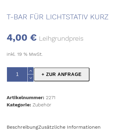
T-BAR FÜR LICHTSTATIV KURZ
4,00
€
Leihgrundpreis
inkl. 19 % MwSt.
T-
+ ZUR ANFRAGE
Bar
für
Lichtstativ
Artikelnummer:
2271
kurz
Kategorie:
Zubehör
Menge
Beschreibung
Zusätzliche Informationen