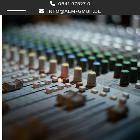
Skip
0641 97527 0
to
INFO@AEM-GMBH.DE
content
Open
Close
mobile
mobile
menu
menu