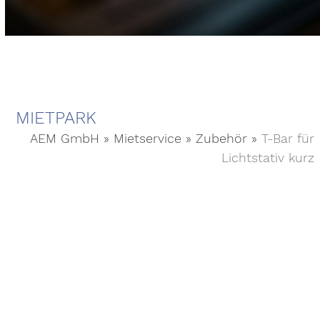
MIETPARK
AEM GmbH
»
Mietservice
»
Zubehör
»
T-Bar für
Lichtstativ kurz