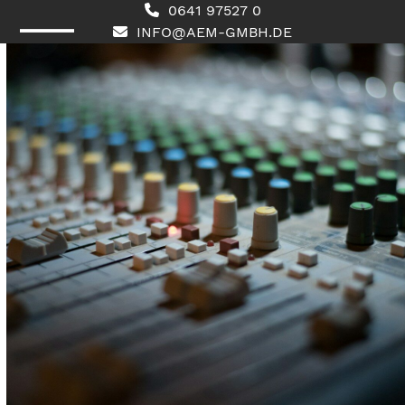
Skip
0641 97527 0
to
INFO@AEM-GMBH.DE
content
Open
Close
mobile
mobile
menu
menu