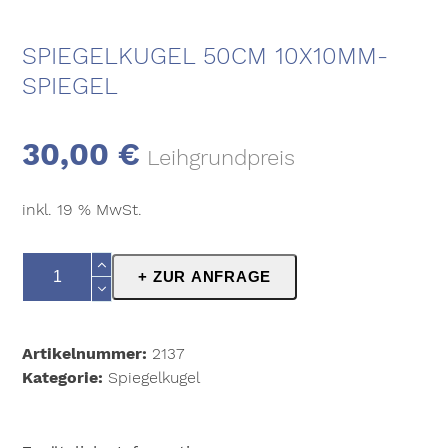
SPIEGELKUGEL 50CM 10X10MM-
SPIEGEL
30,00
€
Leihgrundpreis
inkl. 19 % MwSt.
Spiegelkugel
+ ZUR ANFRAGE
50cm
10x10mm-
Spiegel
Artikelnummer:
2137
Menge
Kategorie:
Spiegelkugel