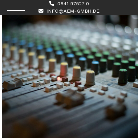
Skip
0641 97527 0
to
INFO@AEM-GMBH.DE
content
Open
Close
mobile
mobile
menu
menu