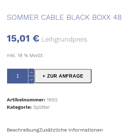
SOMMER CABLE BLACK BOXX 48
15,01
€
Leihgrundpreis
inkl. 19 % MwSt.
Sommer
+ ZUR ANFRAGE
Cable
Black
Boxx
Artikelnummer:
1992
48
Kategorie:
Splitter
Menge
Beschreibung
Zusätzliche Informationen