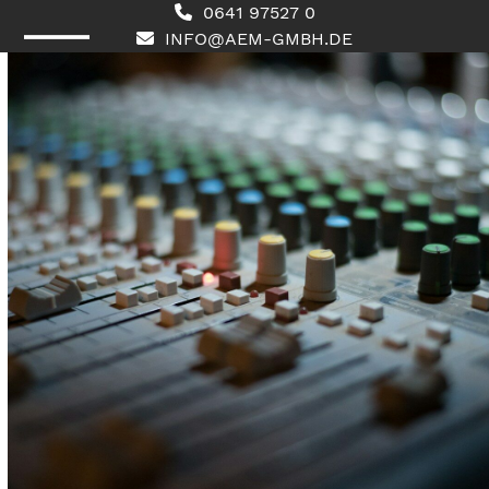
Skip
0641 97527 0
to
INFO@AEM-GMBH.DE
content
Open
Close
mobile
mobile
menu
menu