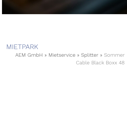
MIETPARK
AEM GmbH
»
Mietservice
»
Splitter
»
Sommer
Cable Black Boxx 48