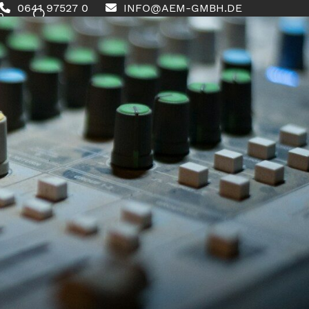
0641 97527 0
INFO@AEM-GMBH.DE
0