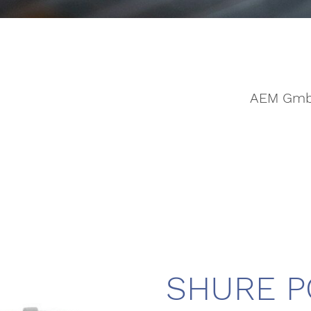
AEM Gm
SHURE P