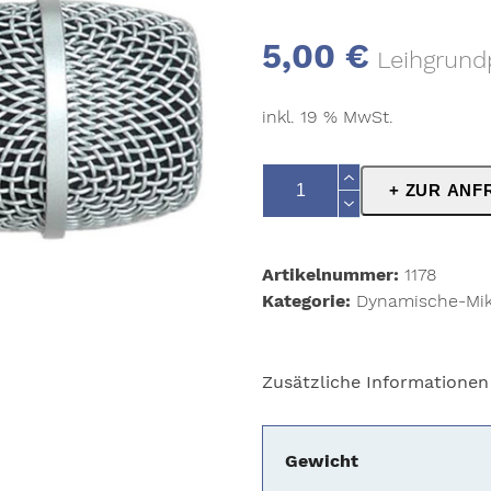
5,00
€
Leihgrund
inkl. 19 % MwSt.
Shure
+ ZUR ANF
PG56
Menge
Artikelnummer:
1178
Kategorie:
Dynamische-Mik
Zusätzliche Informationen
Gewicht