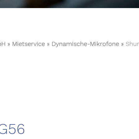
bH
»
Mietservice
»
Dynamische-Mikrofone
»
Shu
G56