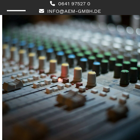
Skip
0641 97527 0
to
INFO@AEM-GMBH.DE
content
Open
Close
mobile
mobile
menu
menu