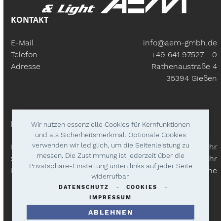
KONTAKT
E-Mail
info@aem-gmbh.de
Telefon
+49 641 97527 - 0
Adresse
Rathenaustraße 4
35394 Gießen
BÜROZEITEN
Wir nutzen essenzielle Cookies für Kernfunktionen
und als Sicherheitsmerkmal. Optionale Cookies
verwenden wir lediglich, um die Seitenleistung zu
Mo – Fr:
9.30 Uhr - 18.00 Uhr
messen. Die Zustimmung ist jederzeit über die
Samstags
9.30 Uhr - 14.00 Uhr
Privatsphäre-Einstellung unten links auf jeder Seite
Lieferzeiten
Nach Absprache
widerrufbar.
-
-
DATENSCHUTZ
COOKIES
IMPRESSUM
ABLEHNEN