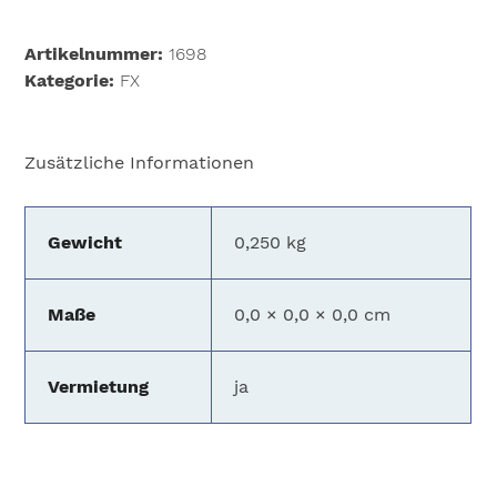
Cone
for
Artikelnummer:
1698
Aircone
Kategorie:
FX
Menge
Zusätzliche Informationen
Gewicht
0,250 kg
Maße
0,0 × 0,0 × 0,0 cm
Vermietung
ja