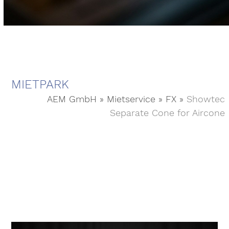
MIETPARK
AEM GmbH
»
Mietservice
»
FX
»
Showtec
Separate Cone for Aircone