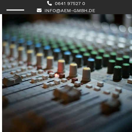
Skip
0641 97527 0
to
INFO@AEM-GMBH.DE
content
Open
Close
mobile
mobile
menu
menu