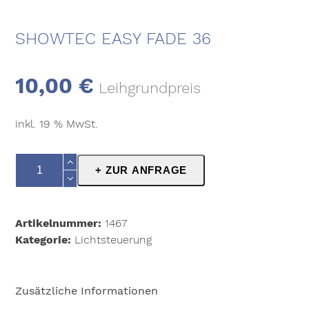
SHOWTEC EASY FADE 36
10,00
€
Leihgrundpreis
inkl. 19 % MwSt.
Showtec
+ ZUR ANFRAGE
Easy
Fade
36
Artikelnummer:
1467
Menge
Kategorie:
Lichtsteuerung
Zusätzliche Informationen