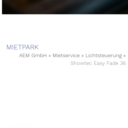
MIETPARK
AEM GmbH
»
Mietservice
»
Lichtsteuerung
»
Showtec Easy Fade 36