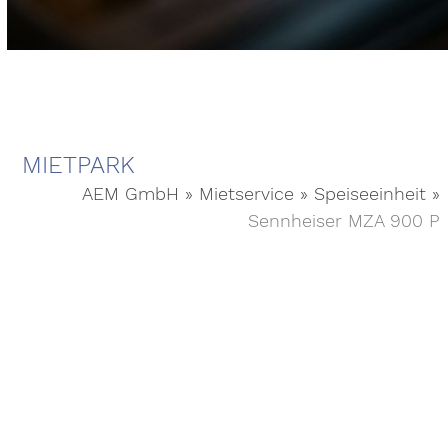
MIETPARK
AEM GmbH
»
Mietservice
»
Speiseeinheit
»
Sennheiser MZA 900 P