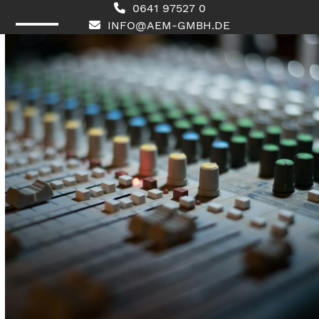
Skip
0641 97527 0
to
INFO@AEM-GMBH.DE
content
Open
Close
mobile
mobile
menu
menu