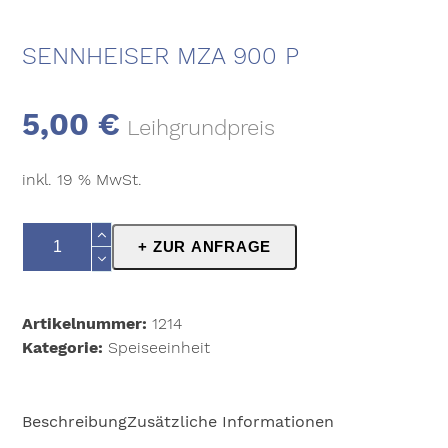
SENNHEISER MZA 900 P
5,00
€
Leihgrundpreis
inkl. 19 % MwSt.
Sennheiser
+ ZUR ANFRAGE
MZA
900
P
Artikelnummer:
1214
Menge
Kategorie:
Speiseeinheit
Beschreibung
Zusätzliche Informationen