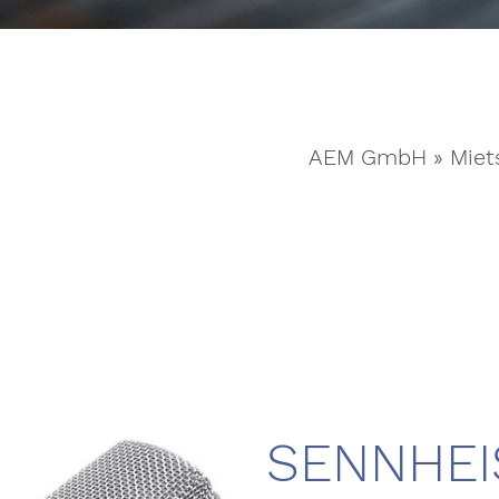
AEM GmbH
»
Miet
SENNHEI