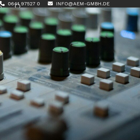
0641 97527 0
INFO@AEM-GMBH.DE
0