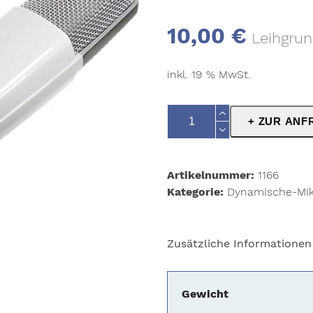
10,00
€
Leihgrun
inkl. 19 % MwSt.
Sennheiser
+ ZUR ANF
MD421-
N
Menge
Artikelnummer:
1166
Kategorie:
Dynamische-Mik
Zusätzliche Informationen
Gewicht