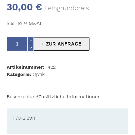
30,00
€
Leihgrundpreis
inkl. 19 % MwSt.
Sanyo
+ ZUR ANFRAGE
LNS-
S20
1,70-
Artikelnummer:
1422
2,89:1
Kategorie:
Optik
Menge
Beschreibung
Zusätzliche Informationen
1,70-2,89:1