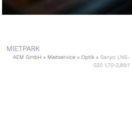
MIETPARK
AEM GmbH
»
Mietservice
»
Optik
»
Sanyo LNS-
S20 1,70-2,89:1