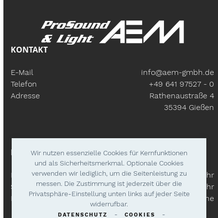
KONTAKT
E-Mail
info@aem-gmbh.de
Telefon
+49 641 97527 - 0
Adresse
Rathenaustraße 4
35394 Gießen
BÜROZEITEN
Wir nutzen essenzielle Cookies für Kernfunktionen
und als Sicherheitsmerkmal. Optionale Cookies
verwenden wir lediglich, um die Seitenleistung zu
Mo – Fr:
9.30 Uhr - 18.00 Uhr
messen. Die Zustimmung ist jederzeit über die
Samstags
9.30 Uhr - 14.00 Uhr
Privatsphäre-Einstellung unten links auf jeder Seite
Lieferzeiten
Nach Absprache
widerrufbar.
-
-
DATENSCHUTZ
COOKIES