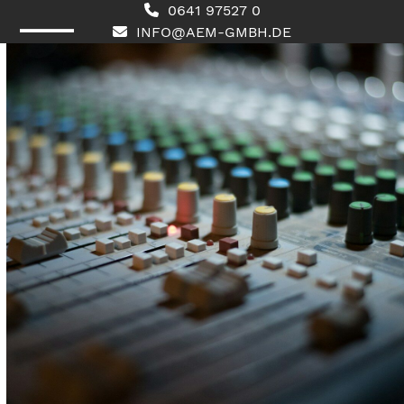
Skip
0641 97527 0
to
INFO@AEM-GMBH.DE
content
Open
Close
mobile
mobile
menu
menu