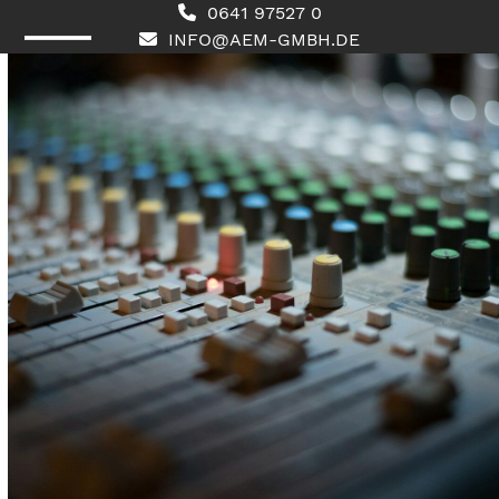
Skip
0641 97527 0
to
INFO@AEM-GMBH.DE
content
Open
Close
mobile
mobile
menu
menu