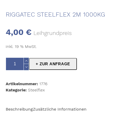
RIGGATEC STEELFLEX 2M 1000KG
4,00
€
Leihgrundpreis
inkl. 19 % MwSt.
RIGGATEC
+ ZUR ANFRAGE
Steelflex
2m
1000kg
Artikelnummer:
1776
Menge
Kategorie:
Steelflex
Beschreibung
Zusätzliche Informationen