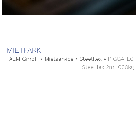
MIETPARK
AEM GmbH
»
Mietservice
»
Steelflex
»
RIGGATEC
Steelflex 2m 1000kg