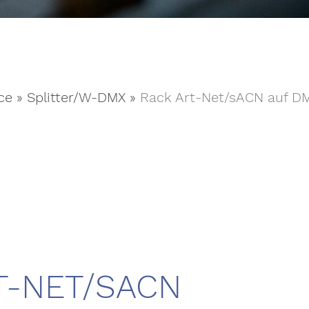
ce
»
Splitter/W-DMX
»
Rack Art-Net/sACN auf 
T-NET/SACN