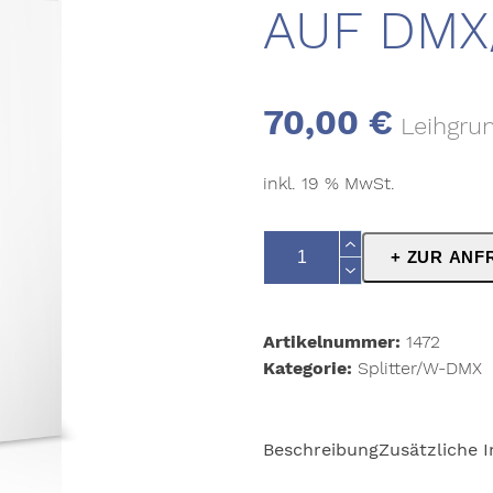
AUF DMX
70,00
€
Leihgru
inkl. 19 % MwSt.
Rack
+ ZUR ANF
Art-
Net/sACN
auf
Artikelnummer:
1472
DMX/RDM
Kategorie:
Splitter/W-DMX
Menge
Beschreibung
Zusätzliche 