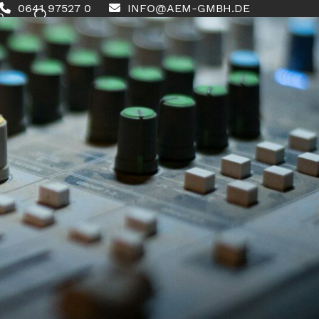
0641 97527 0
INFO@AEM-GMBH.DE
0