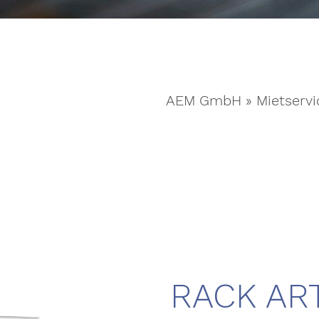
AEM GmbH
»
Mietservi
RACK AR