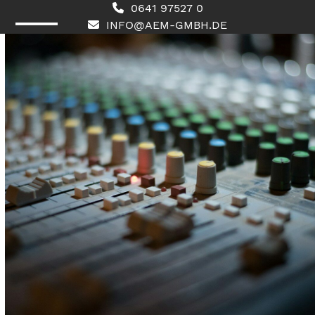
Skip
0641 97527 0
to
INFO@AEM-GMBH.DE
content
Open
Close
mobile
mobile
menu
menu