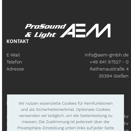
KONTAKT
E-Mail
info@aem-gmbh.de
Telefon
+49 641 97527 - 0
Adresse
Rathenaustraße 4
35394 Gießen
BÜROZEITEN
Wir nutzen essenzielle Cookies für Kernfunktionen
und als Sicherheitsmerkmal. Optionale Cookies
verwenden wir lediglich, um die Seitenleistung zu
Mo – Fr:
9.30 Uhr - 18.00 Uhr
messen. Die Zustimmung ist jederzeit über die
Samstags
9.30 Uhr - 14.00 Uhr
Privatsphäre-Einstellung unten links auf jeder Seite
Lieferzeiten
Nach Absprache