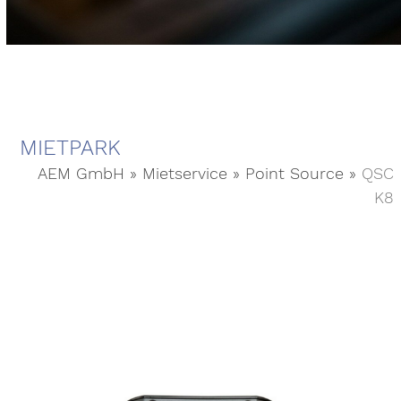
MIETPARK
AEM GmbH
»
Mietservice
»
Point Source
»
QSC
K8