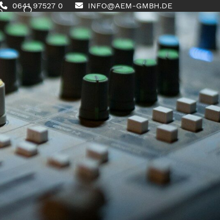
0641 97527 0
INFO@AEM-GMBH.DE
0