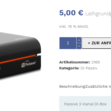
5,00
€
Leihgrund
inkl. 19 % MwSt.
Palmer
+ ZUR ANF
RIVER
elde
Menge
Artikelnummer:
2169
Kategorie:
DI-Passiv
Beschreibung
Zusätzliche 
Passive 2-Kanal DI-Box