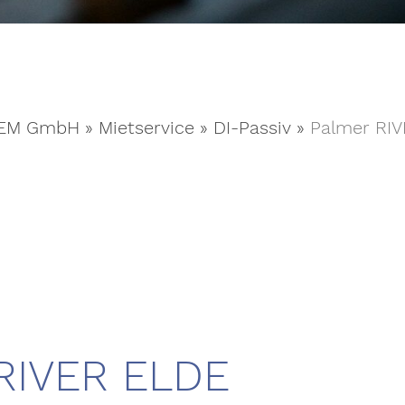
EM GmbH
»
Mietservice
»
DI-Passiv
»
Palmer RIV
RIVER ELDE