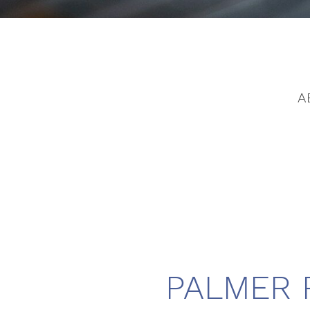
A
PALMER 