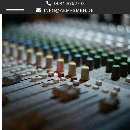
Skip
0641 97527 0
to
INFO@AEM-GMBH.DE
content
Open
Close
mobile
mobile
menu
menu