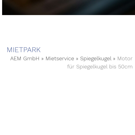
MIETPARK
AEM GmbH
»
Mietservice
»
Spiegelkugel
»
Motor
für Spiegelkugel bis 50cm