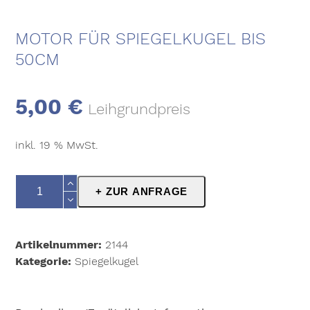
MOTOR FÜR SPIEGELKUGEL BIS
50CM
5,00
€
Leihgrundpreis
inkl. 19 % MwSt.
Motor
+ ZUR ANFRAGE
für
Spiegelkugel
bis
Artikelnummer:
2144
50cm
Kategorie:
Spiegelkugel
Menge