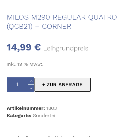
MILOS M290 REGULAR QUATRO
(QCB21) – CORNER
14,99
€
Leihgrundpreis
inkl. 19 % MwSt.
Milos
+ ZUR ANFRAGE
M290
Regular
Quatro
Artikelnummer:
1803
(QCB21)
Kategorie:
Sonderteil
-
Corner
Menge