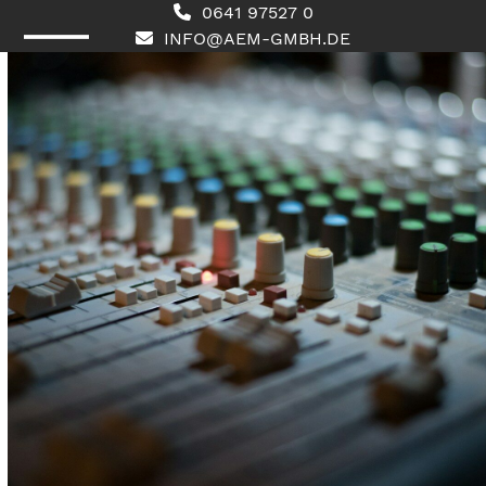
Skip
0641 97527 0
to
INFO@AEM-GMBH.DE
content
Open
Close
mobile
mobile
menu
menu