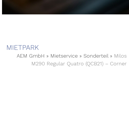
MIETPARK
AEM GmbH
»
Mietservice
»
Sonderteil
»
Milos
M290 Regular Quatro (QCB21) – Corner