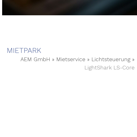
MIETPARK
AEM GmbH
»
Mietservice
»
Lichtsteuerung
»
LightShark LS-Core