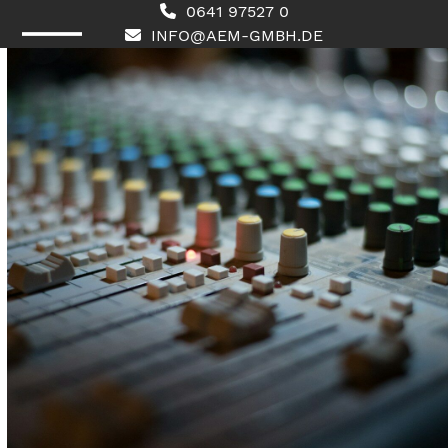
Skip
0641 97527 0
to
INFO@AEM-GMBH.DE
content
Open
Close
mobile
mobile
menu
menu