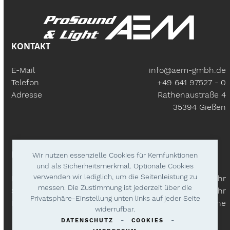
KONTAKT
E-Mail
info@aem-gmbh.de
Telefon
+49 641 97527 - 0
Adresse
Rathenaustraße 4
35394 Gießen
BÜROZEITEN
Wir nutzen essenzielle Cookies für Kernfunktionen
und als Sicherheitsmerkmal. Optionale Cookies
verwenden wir lediglich, um die Seitenleistung zu
Mo – Fr:
9.30 Uhr - 18.00 Uhr
messen. Die Zustimmung ist jederzeit über die
Samstags
9.30 Uhr - 14.00 Uhr
Privatsphäre-Einstellung unten links auf jeder Seite
Lieferzeiten
Nach Absprache
widerrufbar.
-
-
DATENSCHUTZ
COOKIES