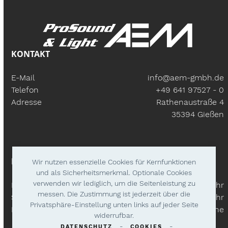
KONTAKT
E-Mail
info@aem-gmbh.de
Telefon
+49 641 97527 - 0
Adresse
Rathenaustraße 4
35394 Gießen
BÜROZEITEN
Wir nutzen essenzielle Cookies für Kernfunktionen
und als Sicherheitsmerkmal. Optionale Cookies
verwenden wir lediglich, um die Seitenleistung zu
Mo – Fr:
9.30 Uhr - 18.00 Uhr
messen. Die Zustimmung ist jederzeit über die
Samstags
9.30 Uhr - 14.00 Uhr
Privatsphäre-Einstellung unten links auf jeder Seite
Lieferzeiten
Nach Absprache
widerrufbar.
-
-
DATENSCHUTZ
COOKIES