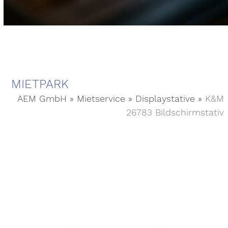
MIETPARK
AEM GmbH
»
Mietservice
»
Displaystative
»
K&M
26783 Bildschirmstativ