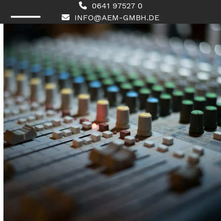
Skip
0641 97527 0
to
INFO@AEM-GMBH.DE
content
Open
Close
mobile
mobile
menu
menu