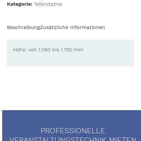
Kategorie:
Tellerstative
Gesang
Menge
Beschreibung
Zusätzliche Informationen
Höhe: von 1.060 bis 1.790 mm
PROFESSIONELLE
VERANSTALTUNGSTECHNIK MIETEN