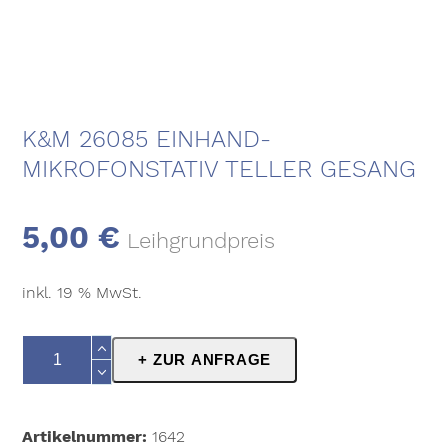
K&M 26085 EINHAND-
MIKROFONSTATIV TELLER GESANG
5,00
€
Leihgrundpreis
inkl. 19 % MwSt.
K&M
+ ZUR ANFRAGE
26085
Einhand-
Mikrofonstativ
Artikelnummer:
1642
Teller