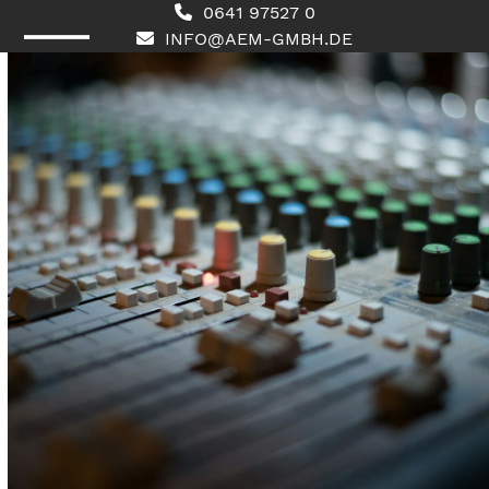
Skip
0641 97527 0
to
INFO@AEM-GMBH.DE
content
Open
Close
mobile
mobile
menu
menu