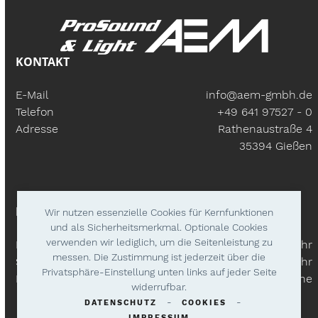
KONTAKT
E-Mail
info@aem-gmbh.de
Telefon
+49 641 97527 - 0
Adresse
Rathenaustraße 4
35394 Gießen
BÜROZEITEN
Wir nutzen essenzielle Cookies für Kernfunktionen
und als Sicherheitsmerkmal. Optionale Cookies
verwenden wir lediglich, um die Seitenleistung zu
Mo – Fr:
9.30 Uhr - 18.00 Uhr
messen. Die Zustimmung ist jederzeit über die
Samstags
9.30 Uhr - 14.00 Uhr
Privatsphäre-Einstellung unten links auf jeder Seite
Lieferzeiten
Nach Absprache
widerrufbar.
-
-
DATENSCHUTZ
COOKIES
IMPRESSUM