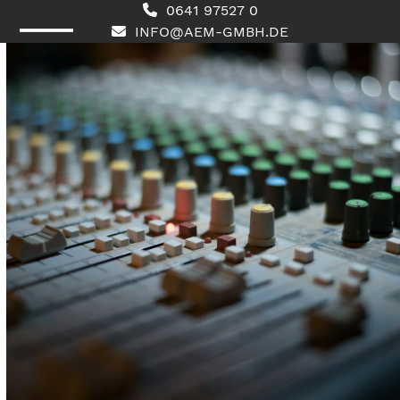
Skip
0641 97527 0
to
INFO@AEM-GMBH.DE
content
Open
Close
mobile
mobile
menu
menu