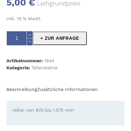
5,00
€
Leihgrundpreis
inkl. 19 % MwSt.
K&M
+ ZUR ANFRAGE
26045
Stapelbares
Mikrofonstativ
Artikelnummer:
1644
Teller
Kategorie:
Tellerstative
Gesang
Menge
Beschreibung
Zusätzliche Informationen
Höhe: von 870 bis 1.575 mm