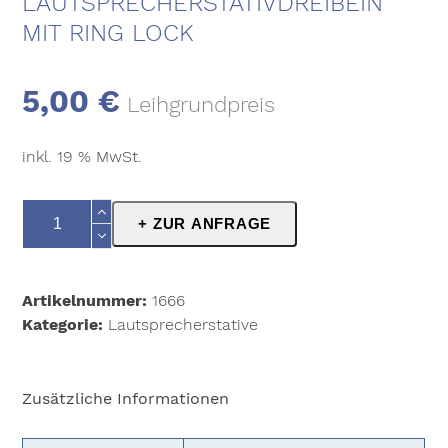
LAUTSPRECHERSTATIVDREIBEIN
MIT RING LOCK
5,00
€
Leihgrundpreis
inkl. 19 % MwSt.
K&M
+ ZUR ANFRAGE
21440
LautsprecherstativDreibein
mit
Artikelnummer:
1666
Ring
Kategorie:
Lautsprecherstative
Lock
Menge
Zusätzliche Informationen