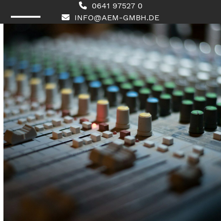
Skip
0641 97527 0
to
INFO@AEM-GMBH.DE
content
Open
Close
mobile
mobile
menu
menu