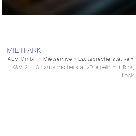
MIETPARK
AEM GmbH
»
Mietservice
»
Lautsprecherstative
»
K&M 21440 LautsprecherstativDreibein mit Ring
Lock