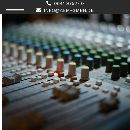
Skip
0641 97527 0
to
INFO@AEM-GMBH.DE
content
Open
Close
mobile
mobile
menu
menu