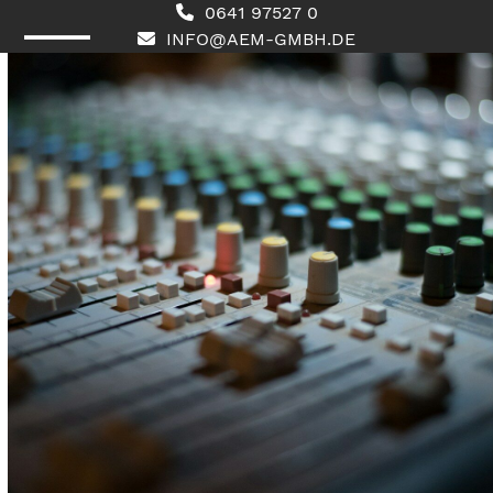
Skip
0641 97527 0
to
INFO@AEM-GMBH.DE
content
Open
Close
mobile
mobile
menu
menu