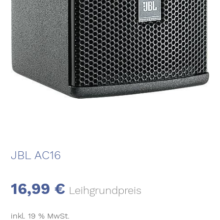
JBL AC16
16,99
€
Leihgrundpreis
inkl. 19 % MwSt.