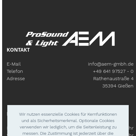
KONTAKT
E-Mail
info@aem-gmbh.de
Telefon
+49 641 97527 - 0
Adresse
Rathenaustraße 4
35394 Gießen
BÜROZEITEN
Wir nutzen essenzielle Cookies für Kernfunktionen
und als Sicherheitsmerkmal. Optionale Cookies
verwenden wir lediglich, um die Seitenleistung zu
Mo – Fr:
9.30 Uhr - 18.00 Uhr
messen. Die Zustimmung ist jederzeit über die
Samstags
9.30 Uhr - 14.00 Uhr