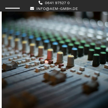
Skip
0641 97527 0
to
INFO@AEM-GMBH.DE
content
Open
Close
mobile
mobile
menu
menu