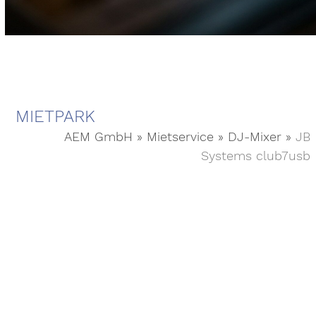
MIETPARK
AEM GmbH
»
Mietservice
»
DJ-Mixer
»
JB
Systems club7usb