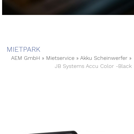
MIETPARK
AEM GmbH
»
Mietservice
»
Akku Scheinwerfer
»
JB Systems Accu Color -Black