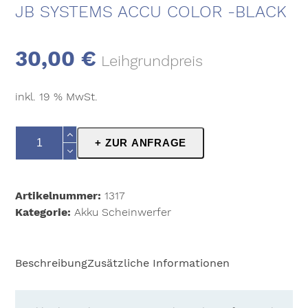
JB SYSTEMS ACCU COLOR -BLACK
30,00
€
Leihgrundpreis
inkl. 19 % MwSt.
JB
+ ZUR ANFRAGE
Systems
Accu
Color
Artikelnummer:
1317
-
Kategorie:
Akku Scheinwerfer
Black
Menge
Beschreibung
Zusätzliche Informationen