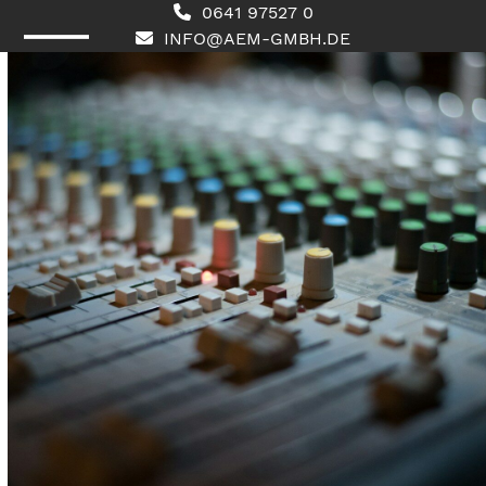
Skip
0641 97527 0
to
INFO@AEM-GMBH.DE
content
Open
Close
mobile
mobile
menu
menu