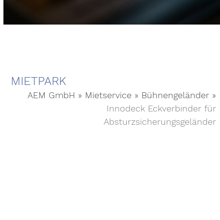
MIETPARK
AEM GmbH
»
Mietservice
»
Bühnengeländer
»
Innodeck Eckverbinder für
Absturzsicherungsgeländer