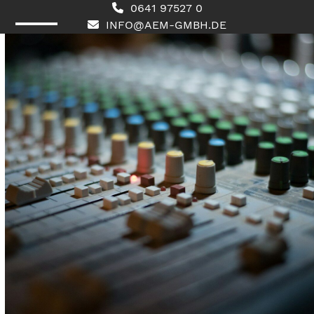
Skip
0641 97527 0
to
INFO@AEM-GMBH.DE
content
Open
Close
mobile
mobile
menu
menu