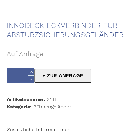
INNODECK ECKVERBINDER FÜR
ABSTURZSICHERUNGSGELÄNDER
Auf Anfrage
Innodeck
+ ZUR ANFRAGE
Eckverbinder
für
Absturzsicherungsgeländer
Artikelnummer:
2131
Menge
Kategorie:
Bühnengeländer
Zusätzliche Informationen