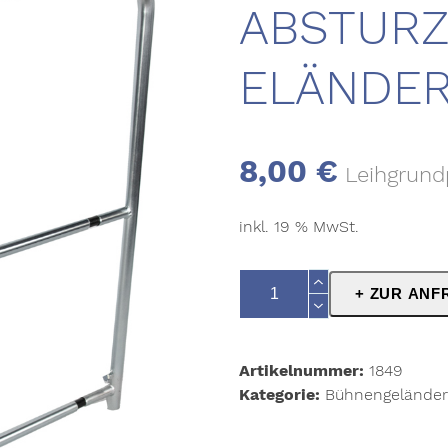
ABSTUR
ELÄNDER
8,00
€
Leihgrund
inkl. 19 % MwSt.
Innodeck
+ ZUR ANF
Absturzsicherungsgeländer
1m
Menge
Artikelnummer:
1849
Kategorie:
Bühnengeländer