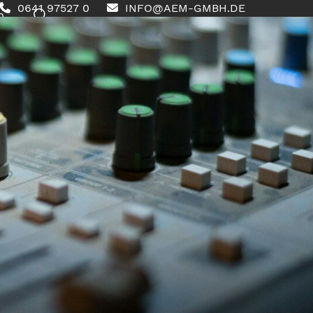
0641 97527 0
INFO@AEM-GMBH.DE
0