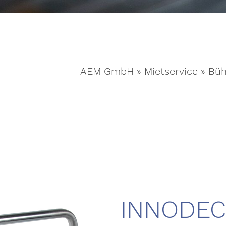
AEM GmbH
»
Mietservice
»
Büh
INNODEC