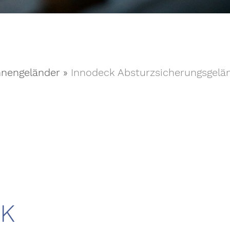
nengeländer
»
Innodeck Absturzsicherungsgelä
K