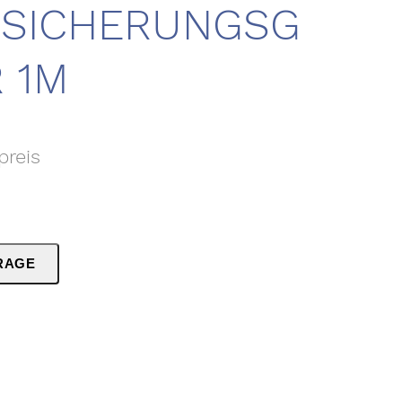
ZSICHERUNGSG
 1M
preis
RAGE