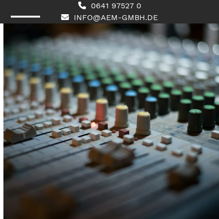
Skip
0641 97527 0
to
INFO@AEM-GMBH.DE
content
Open
Close
mobile
mobile
menu
menu