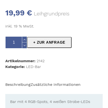
19,99
€
Leihgrundpreis
inkl. 19 % MwSt.
eurolite
+ ZUR ANFRAGE
LED
KLS-
190
Artikelnummer:
2142
Kompakt-
Kategorie:
LED-Bar
Lichtset
Menge
Beschreibung
Zusätzliche Informationen
Bar mit 4 RGB-Spots, 4 weißen Strobe-LEDs