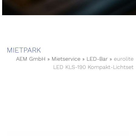
MIETPARK
AEM GmbH
»
Mietservice
»
LED-Bar
»
eurolite
LED KLS-190 Kompakt-Lichtset