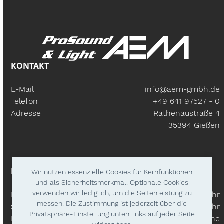
KONTAKT
E-Mail
info@aem-gmbh.de
Telefon
+49 641 97527 - 0
Adresse
Rathenaustraße 4
35394 Gießen
BÜROZEITEN
Wir nutzen essenzielle Cookies für Kernfunktionen
und als Sicherheitsmerkmal. Optionale Cookies
verwenden wir lediglich, um die Seitenleistung zu
Mo – Fr:
9.30 Uhr - 18.00 Uhr
messen. Die Zustimmung ist jederzeit über die
Samstags
9.30 Uhr - 14.00 Uhr
Privatsphäre-Einstellung unten links auf jeder Seite
Lieferzeiten
Nach Absprache