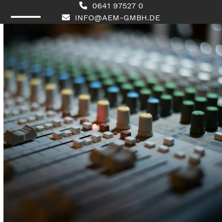
Skip
0641 97527 0
to
INFO@AEM-GMBH.DE
content
Open
Close
mobile
mobile
menu
menu