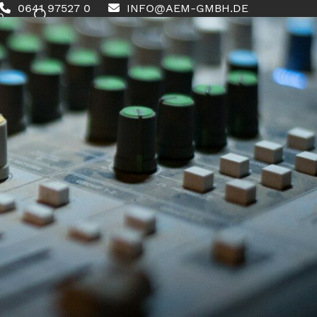
0641 97527 0
INFO@AEM-GMBH.DE
0