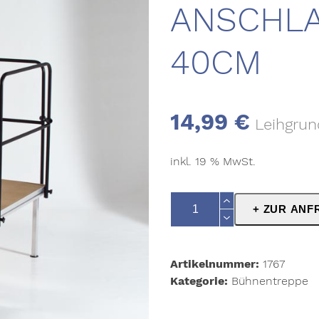
ANSCHL
40CM
14,99
€
Leihgrun
inkl. 19 % MwSt.
Bühnentreppe
+ ZUR ANF
Anschlagelement
40cm
Menge
Artikelnummer:
1767
Kategorie:
Bühnentreppe