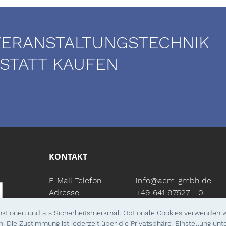
VERANSTALTUNGSTECHNIK
 STATT KAUFEN
Mietservice
KONTAKT
E-Mail
Telefon
info@aem-gmbh.de
Adresse
+49 641 97527 - 0
Rathenaustraße 4
unktionen und als Sicherheitsmerkmal. Optionale Cookies verwenden w
35394 Gießen
n. Die Zustimmung ist jederzeit über die Privatsphäre-Einstellung unt