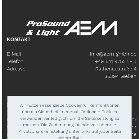
KONTAKT
E-Mail
info@aem-gmbh.de
Telefon
+49 641 97527 - 0
Adresse
Rathenaustraße 4
35394 Gießen
BÜROZEITEN
Wir nutzen essenzielle Cookies für Kernfunktionen
und als Sicherheitsmerkmal. Optionale Cookies
verwenden wir lediglich, um die Seitenleistung zu
Mo – Fr:
9.30 Uhr - 18.00 Uhr
messen. Die Zustimmung ist jederzeit über die
Samstags
9.30 Uhr - 14.00 Uhr
Privatsphäre-Einstellung unten links auf jeder Seite
Lieferzeiten
Nach Absprache
widerrufbar.