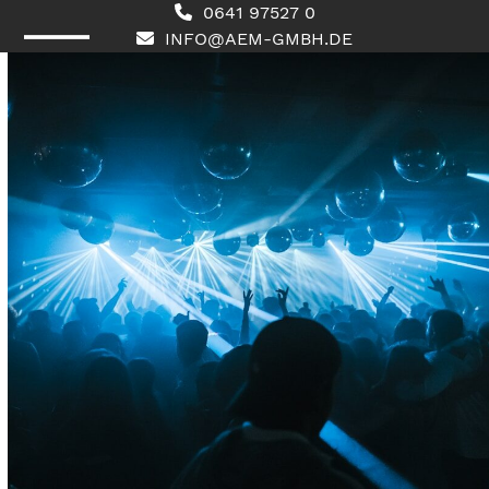
Skip
0641 97527 0
to
INFO@AEM-GMBH.DE
content
Open
Close
mobile
mobile
menu
menu