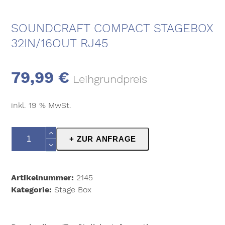
SOUNDCRAFT COMPACT STAGEBOX
32IN/16OUT RJ45
79,99
€
Leihgrundpreis
inkl. 19 % MwSt.
Soundcraft
+ ZUR ANFRAGE
Compact
Stagebox
32in/16out
Artikelnummer:
2145
RJ45
Kategorie:
Stage Box
Menge