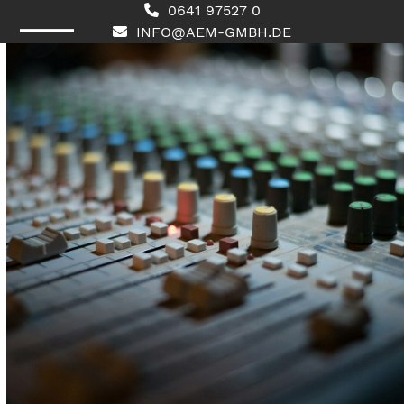
Skip
0641 97527 0
to
INFO@AEM-GMBH.DE
content
Open
Close
mobile
mobile
menu
menu