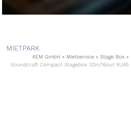
MIETPARK
AEM GmbH
»
Mietservice
»
Stage Box
»
Soundcraft Compact Stagebox 32in/16out RJ45